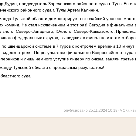
р Дудин, председатель Зареченского районного суда г. Тулы Евген
еченского районного суда г. Тулы Артем Калинин.
анда Тульской области демонстрирует высочайший уровень мастерс
их команд. Не стал исключением и этот раз! Сегодня в финальном 
льного, Северо-Западного, Южного, Северо-Кавказского, Приволжск
очного федеральных округов, вышедших в финал по итогам отбор
по швейцарской системе в 7 туров с контролем времени 10 минут
 видеоконтроля. По результатам финального Всероссийского тура
перников и лишь немного уступив лидеру по очкам, заняли третье 
анду Тульской области с прекрасным результатом!
областного суда
опубликовано 25.11.2024 10:18 (МСК), из