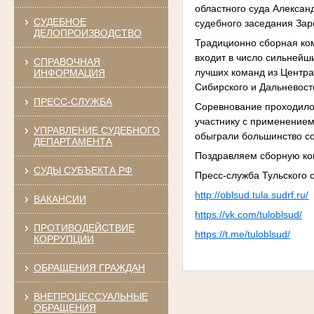
областного суда Александ
СУДЕБНОЕ
судебного заседания Зар
ДЕЛОПРОИЗВОДСТВО
Традиционно сборная ком
входит в число сильнейш
СПРАВОЧНАЯ
лучших команд из Центра
ИНФОРМАЦИЯ
Сибирского и Дальневост
ПРЕСС-СЛУЖБА
Соревнование проходило 
участнику с применением
УПРАВЛЕНИЕ СУДЕБНОГО
обыграли большинство со
ДЕПАРТАМЕНТА
Поздравляем сборную ком
СУДЫ СУБЪЕКТА РФ
Пресс-служба Тульского 
http://oblsud.tula.sudrf.ru/
ВАКАНСИИ
https://vk.com/tuloblsud/
ПРОТИВОДЕЙСТВИЕ
https://t.me/tuloblsud/
КОРРУПЦИИ
ОБРАЩЕНИЯ ГРАЖДАН
ВНЕПРОЦЕССУАЛЬНЫЕ
ОБРАЩЕНИЯ