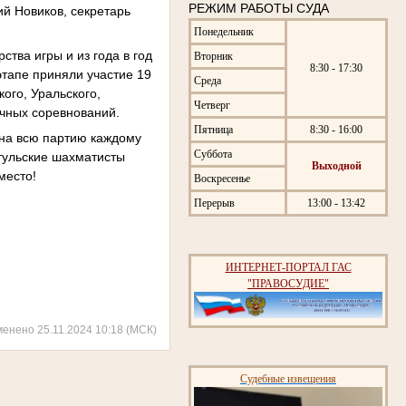
РЕЖИМ РАБОТЫ СУДА
ий Новиков, секретарь
Понедельник
тва игры и из года в год
Вторник
8:30 - 17:30
этапе приняли участие 19
Среда
ого, Уральского,
Четверг
очных соревнований.
Пятница
8:30 - 16:00
 на всю партию каждому
Суббота
 тульские шахматисты
Выходной
место!
Воскресенье
Перерыв
13:00 - 13:42
ИНТЕРНЕТ-ПОРТАЛ ГАС
"ПРАВОСУДИЕ"
менено 25.11.2024 10:18 (МСК)
Судебные извещения