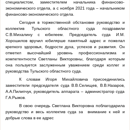
специалистом, заместителем начальника финансово-
экономического отдела, а с ноября 2021 года – начальником
финансово-экономического отдела.
Сегодня в торжественной обстановке руководство и
коллектив Тульского областного суда поздравили
С.В.Михалину с юбилеем. Председатель суда И.М.
Хорошилов вручил юбилярше памятный адрес и пожелал
крепкого здоровья, бодрости духа, успехов и развития. Он
отметил высочайший уровень профессионализма и
компетентности Светланы Викторовны, благодаря которым
она пользуется заслуженным уважением среди коллег и
руководства Тульского областного суда.
К словам Игоря Михайловича присоединились
заместители председателя суда В.В.Селищев, В.В.Назаров,
А.А.Пилипчук, руководитель аппарата – администратор суда
Г.А.Рыжов.
В свою очередь Светлана Викторовна поблагодарила
руководство и весь коллектив суда за внимание к ней и
добрые слова в ее адрес